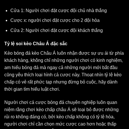
Cửa 1: Người chơi đặt cược đội chủ nhà thắng
Cược x: người chơi đặt cược cho 2 đội hòa
Cửa 2: Người chơi đặt cược đội khách thắng
Tỷ lệ soi kèo Châu Á đặc sắc
Kèo bóng đá kèo Châu Á luôn nhận được sự ưu ái từ phía
khách hàng, không chỉ những người chơi có kinh nghiệm,
am hiểu bóng đá mà ngay cả những người mới bắt đầu
cũng yêu thích loại hình cá cược này. Thoạt nhìn tỷ lệ kèo
chấp có vẻ rất phức tạp nhưng đừng bỏ cuộc, hãy dành
thời gian tìm hiểu luật chơi.
Người chơi cá cược bóng đá chuyên nghiệp luôn quan
niệm rằng chơi kèo chấp châu Á sẽ loại bỏ được những
rủi ro không đáng có, bởi kèo chấp không có tỷ lệ hòa,
người chơi chỉ cần chọn mức cược cao hơn hoặc thấp