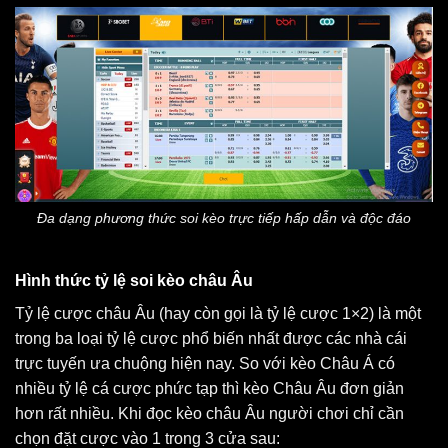
Đa dạng phương thức soi kèo trực tiếp hấp dẫn và độc đáo
Hình thức tỷ lệ soi kèo châu Âu
Tỷ lệ cược châu Âu (hay còn gọi là tỷ lệ cược 1×2) là một
trong ba loại tỷ lệ cược phổ biến nhất được các nhà cái
trực tuyến ưa chuộng hiện nay. So với kèo Châu Á có
nhiều tỷ lệ cá cược phức tạp thì kèo Châu Âu đơn giản
hơn rất nhiều. Khi đọc kèo châu Âu người chơi chỉ cần
chọn đặt cược vào 1 trong 3 cửa sau: