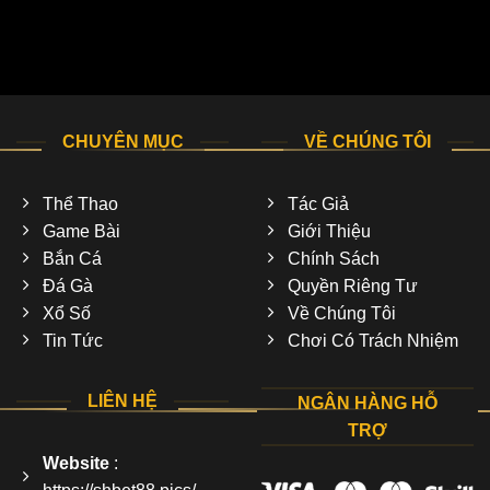
CHUYÊN MỤC
VỀ CHÚNG TÔI
Thể Thao
Tác Giả
Game Bài
Giới Thiệu
Bắn Cá
Chính Sách
Đá Gà
Quyền Riêng Tư
Xổ Số
Về Chúng Tôi
Tin Tức
Chơi Có Trách Nhiệm
LIÊN HỆ
NGÂN HÀNG HỖ
TRỢ
Website
: