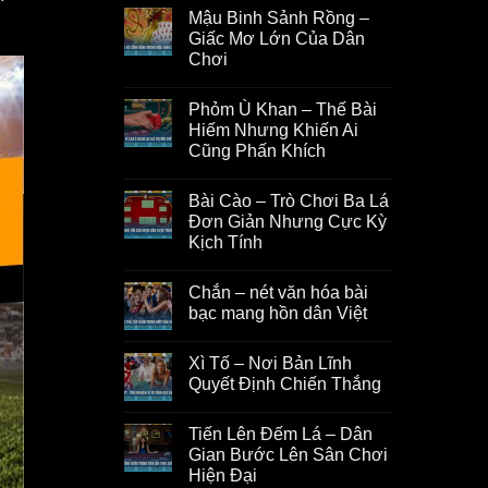
Mậu Binh Sảnh Rồng –
Giấc Mơ Lớn Của Dân
Chơi
Phỏm Ù Khan – Thế Bài
Hiếm Nhưng Khiến Ai
Cũng Phấn Khích
Bài Cào – Trò Chơi Ba Lá
Đơn Giản Nhưng Cực Kỳ
Kịch Tính
Chắn – nét văn hóa bài
bạc mang hồn dân Việt
Xì Tố – Nơi Bản Lĩnh
Quyết Định Chiến Thắng
Tiến Lên Đếm Lá – Dân
Gian Bước Lên Sân Chơi
Hiện Đại