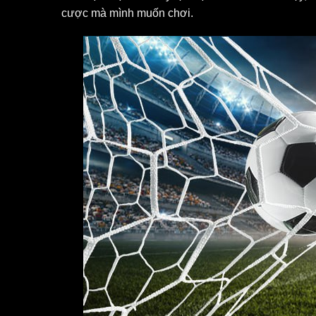
cược mà mình muốn chơi.