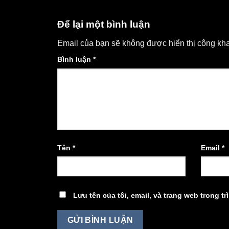
Để lại một bình luận
Email của bạn sẽ không được hiển thị công kha
Bình luận
*
Tên
*
Email
*
Lưu tên của tôi, email, và trang web trong tr