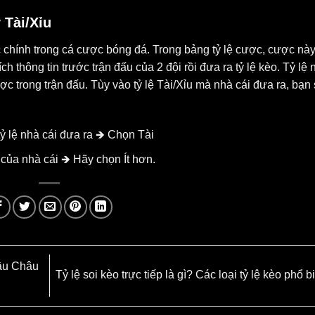
 Tài/Xỉu
c chính trong cá cược bóng đá. Trong bảng tỷ lệ cược, cược nà
h thông tin trước trận đấu của 2 đội rồi đưa ra tỷ lệ kèo. Tỷ lệ 
c trong trận đấu. Tùy vào tỷ lệ Tài/Xỉu mà nhà cái đưa ra, bạn 
ỷ lệ nhà cái đưa ra 🡺 Chọn Tài
 của nhà cái 🡺 Hãy chọn Ít hơn.
đầu Châu
Tỷ lệ soi kèo trực tiếp là gì? Các loại tỷ lệ kèo phổ 