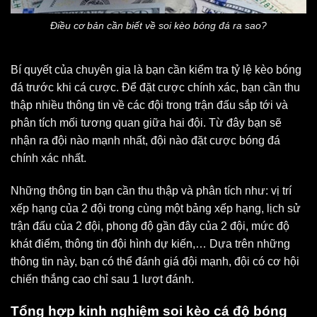
Điều cơ bản cần biết về soi kèo bóng đá ra sao?
Bí quyết của chuyên gia là bạn cần kiểm tra tỷ lệ kèo bóng
đá trước khi cá cược. Để đặt cược chính xác, bạn cần thu
thập nhiều thông tin về các đội trong trận đấu sắp tới và
phân tích mối tương quan giữa hai đội. Từ đây bạn sẽ
nhận ra đội nào mạnh nhất, đội nào đặt cược bóng đá
chính xác nhất.
Những thông tin bạn cần thu thập và phân tích như: vị trí
xếp hạng của 2 đội trong cùng một bảng xếp hạng, lịch sử
trận đấu của 2 đội, phong độ gần đây của 2 đội, mức độ
khát điểm, thông tin đội hình dự kiến,… Dựa trên những
thông tin này, bạn có thể đánh giá đội mạnh, đội có cơ hội
chiến thắng cao chỉ sau 1 lượt đánh.
Tổng hợp kinh nghiệm soi kèo cá độ bóng