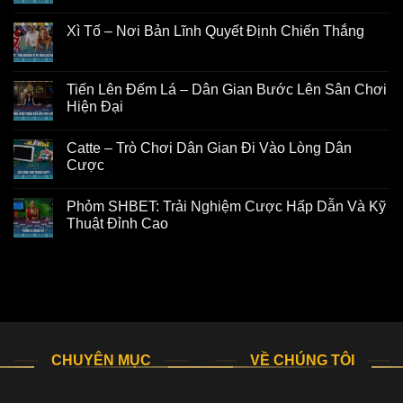
Xì Tố – Nơi Bản Lĩnh Quyết Định Chiến Thắng
Tiến Lên Đếm Lá – Dân Gian Bước Lên Sân Chơi
Hiện Đại
Catte – Trò Chơi Dân Gian Đi Vào Lòng Dân
Cược
Phỏm SHBET: Trải Nghiệm Cược Hấp Dẫn Và Kỹ
Thuật Đỉnh Cao
CHUYÊN MỤC
VỀ CHÚNG TÔI