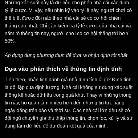
Những xác suất này là dữ liệu cho phép nhà cái xác định
tỷ lệ cược. Vì vậy, nếu nhìn kỹ vào tỷ lệ này, người chơi có
thể biết được đội nào theo nhà cái sẽ có cơ hội chiến
thắng cao nhất. Chỉ cần kiểm tra tỷ lệ cược của nhà cái và
nắm rõ thông tin này, người chơi có cơ hội thắng tới hơn
50%.
Áp dụng đúng phương thức để đưa ra nhận định tốt nhất
Dựa vào phân thích về thông tin định tính
Tiếp theo, phân tích đánh giá nhà định tính là gì? Định tính
là đối lập của định lượng. Nhà cái không sử dụng xác suất
thống kê hoặc dữ liệu trong quá khứ. Thay vì những thông
tin này, họ quan tâm nhiều hơn đến những tin tức hàng
ngày đăng trên báo và thời sự. Các nhà cái lớn đều sẽ có
đội ngũ chuyên gia thu thập thông tin, chọn lọc, xử lý và sử
dụng làm dữ liệu để dự đoán kết quả của mình.