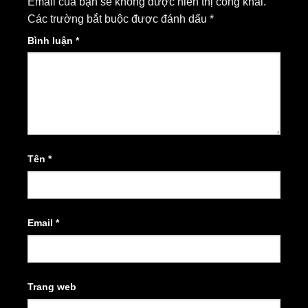
Email của bạn sẽ không được hiển thị công khai.
Các trường bắt buộc được đánh dấu
*
Bình luận
*
Tên
*
Email
*
Trang web