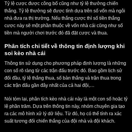
Tỷ lệ cược được công bố cũng như tỷ lệ thưởng chiến
thắng. Tỷ lệ thưởng sẽ được tính dựa trên số vốn mà ngôi
nhà đưa ra thị trường. Nếu thắng cược thì số tiền thắng
cược này sẽ một phần thuộc về vốn nhà cái cũng như số
tiền mà người chơi trước đó đã đặt cược và thua.
Phân tích chi tiết về thông tin định lượng khi
soi kèo nhà cái
Thông tin sử dụng cho phương pháp định lượng là những
con số rõ ràng từ các trận đấu trước đó. Bao gồm lịch sử
đối đầu, tỷ lệ thắng thua, số bàn thắng và trận thua trong
các trận đấu gần đây nhất của cả hai đội,…
Nói tóm lại, phân tích kèo nhà cái này là một con số hoặc tỷ
lệ phần trăm. Dựa trên thông tin này, nhóm chuyên gia tạo
ra các mô hình xử lý dữ liệu. Từ đó, họ có thể tính ra xác
suất tương đối chiến thắng của đội nhà và đội khách.