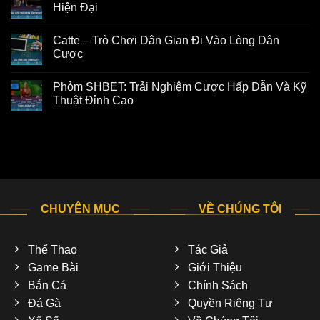
Hiện Đại
Catte – Trò Chơi Dân Gian Đi Vào Lòng Dân
Cược
Phỏm SHBET: Trải Nghiệm Cược Hấp Dẫn Và Kỹ
Thuật Đỉnh Cao
CHUYÊN MỤC
VỀ CHÚNG TÔI
Thể Thao
Tác Giả
Game Bài
Giới Thiệu
Bắn Cá
Chính Sách
Đá Gà
Quyền Riêng Tư